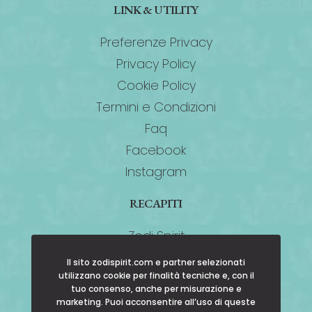
LINK & UTILITY
Preferenze Privacy
Privacy Policy
Cookie Policy
Termini e Condizioni
Faq
Facebook
Instagram
RECAPITI
Zodi Spirit
Via della Cariolada 4
Il sito zodispirit.com e partner selezionati
utilizzano cookie per finalità tecniche e, con il
Commezzadura (TN)
tuo consenso, anche per misurazione e
Tel:
(+39) 0463-636149
marketing. Puoi acconsentire all’uso di queste